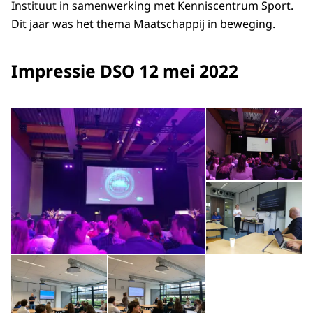
Instituut in samenwerking met Kenniscentrum Sport.
Dit jaar was het thema Maatschappij in beweging.
Impressie DSO 12 mei 2022
Open de galerij in vergrot
Op
Op
Open de galerij in vergrote weergave
Open de galerij in vergrot