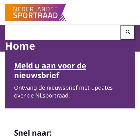
Naar de homepage van Nederlandse Sportraad
Vu
Home
Beeld: © ANP / ANP
Meld u aan voor de
nieuwsbrief
Ontvang de nieuwsbrief met updates
over de NLsportraad.
Snel naar: