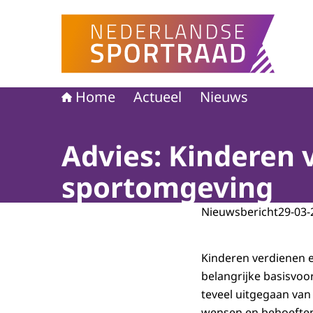
Naar de homepage van Nederlandse Sportraad
Home
Actueel
Nieuws
Advies: Kinderen v
sportomgeving
Nieuwsbericht
29-03-
Kinderen verdienen e
belangrijke basisvoo
teveel uitgegaan van
wensen en behoeften 