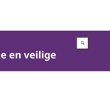
Vul in wat 
e en veilige