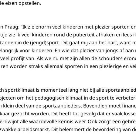
le eisen opstellen.
an Praag: “Ik zie enorm veel kinderen met plezier sporten 
tijd zie ik veel kinderen rond de puberteit afhaken en lees i
anden in de (jeugd)sport. Dit gaat mij aan het hart, want 
angrijk voor kinderen. En wie dat plezier van jongs af aan 
d veel profijt van. Als we nu met zijn allen de schouders er
ren worden straks allemaal sporten in een plezierige en ve
 sportklimaat is momenteel lang niet bij alle sportaanbie
ecten om het pedagogisch klimaat in de sport te verbeteren 
 klein deel van de sportaanbieders. Bovendien moet financi
elkaar gezocht worden. Dit heeft tot gevolg dat er vaak los
erdwijnt alle waardevolle kennis weer. Ook zorgt een gebre
n zwakke arbeidsmarkt. Dit belemmert de bevordering van 