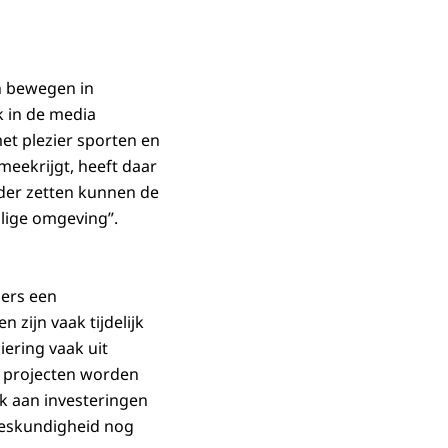
en bewegen in
k in de media
met plezier sporten en
meekrijgt, heeft daar
onder zetten kunnen de
ilige omgeving”.
ders een
zijn vaak tijdelijk
ering vaak uit
se projecten worden
k aan investeringen
deskundigheid nog