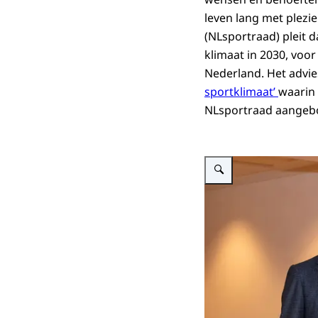
leven lang met plez
(NLsportraad) pleit 
klimaat in 2030, voor
Nederland. Het advi
sportklimaat’
waarin 
NLsportraad aangebo
Vergroot afbeelding Aanbie