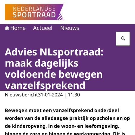
Naar de homepage van Nederlandse Sportraad
Home
Actueel
Nieuws
Vu
Advies NLsportraad:
maak dagelijks
voldoende bewegen
vanzelfsprekend
Nieuwsbericht
31-01-2024 | 11:30
Bewegen moet een vanzelfsprekend onderdeel
worden van de alledaagse praktijk op scholen en op
de kinderopvang, in de woon- en leefomgeving,
binnen de zorg en binnen de werkomgeving. Dit is