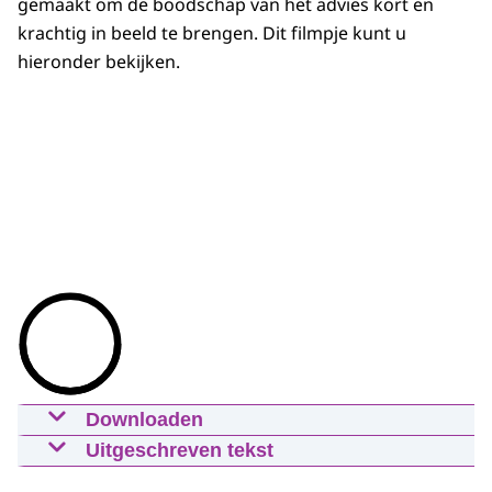
gemaakt om de boodschap van het advies kort en
krachtig in beeld te brengen. Dit filmpje kunt u
hieronder bekijken.
Downloaden
Video Nederland, sta op! - maak
Uitgeschreven tekst
dagelijks voldoende bewegen
We zien een animatiefilm, de film bevat