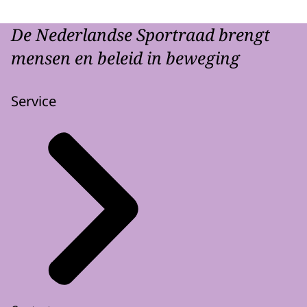
Meer weten?
info@nlsportraad.nl.
De Nederlandse Sportraad brengt
Telefoonnummer 070-3407273.
mensen en beleid in beweging
www.nederlande-sportraad.nl.
*Muziek eindigt*
Service