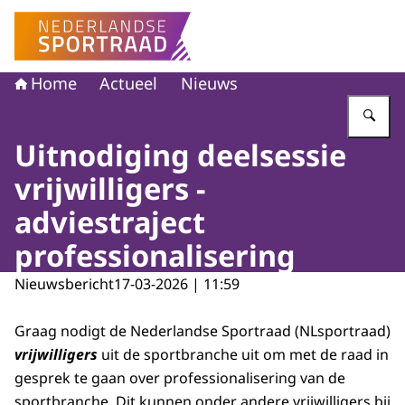
Naar de homepage van Nederlandse Sportraad
Home
Actueel
Nieuws
Vu
Uitnodiging deelsessie
vrijwilligers -
adviestraject
professionalisering
Nieuwsbericht
17-03-2026 | 11:59
Graag nodigt de Nederlandse Sportraad (NLsportraad)
vrijwilligers
uit de sportbranche uit om met de raad in
gesprek te gaan over professionalisering van de
sportbranche. Dit kunnen onder andere vrijwilligers bij