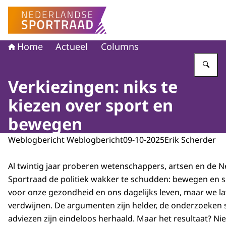
Naar de homepage van Nederlandse Sportraad
Home
Actueel
Columns
Vu
Verkiezingen: niks te
kiezen over sport en
bewegen
Weblogbericht Weblogbericht
09-10-2025
Erik Scherder
Al twintig jaar proberen wetenschappers, artsen en de 
Sportraad de politiek wakker te schudden: bewegen en sp
voor onze gezondheid en ons dagelijks leven, maar we lat
verdwijnen. De argumenten zijn helder, de onderzoeken s
adviezen zijn eindeloos herhaald. Maar het resultaat? Niet