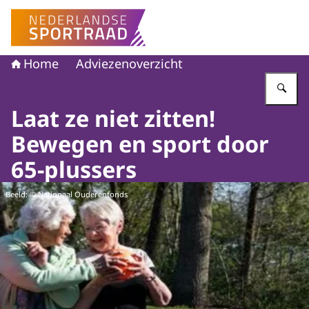
Naar de homepage van Nederlandse Sportraad
Home
Adviezenoverzicht
Vu
Laat ze niet zitten!
Bewegen en sport door
65-plussers
Beeld: © Nationaal Ouderenfonds