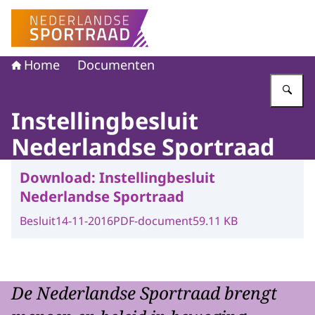
Naar de homepage van Nederlandse Sportraad
Home
Documenten
Vu
Instellingbesluit
Nederlandse Sportraad
Download:
Instellingbesluit
Nederlandse Sportraad
Besluit
14-11-2016
PDF-document
59.11 KB
De Nederlandse Sportraad brengt