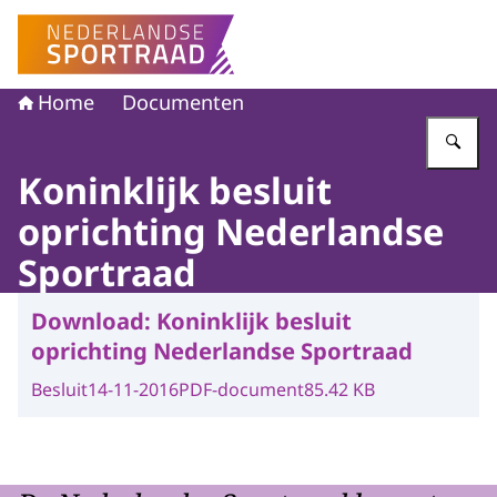
Naar de homepage van Nederlandse Sportraad
Home
Documenten
Vu
Koninklijk besluit
oprichting Nederlandse
Sportraad
Download:
Koninklijk besluit
oprichting Nederlandse Sportraad
Besluit
14-11-2016
PDF-document
85.42 KB