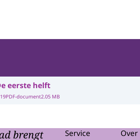
e eerste helft
019
PDF-document
2.05 MB
ad brengt
Service
Over 