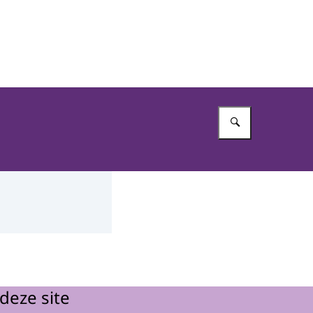
Vul in wat 
deze site