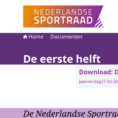
Naar de homepage van Nederlandse Sportraad
Home
Documenten
De eerste helft
Download:
D
Jaarverslag
27-02-2
De Nederlandse Sportra