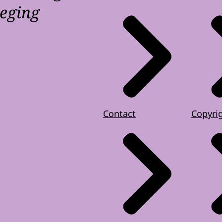
weging
Contact
Copyri