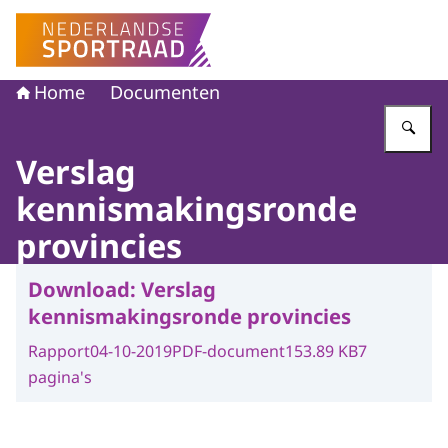
Naar de homepage van Nederlandse Sportraad
Home
Documenten
Vu
Verslag
kennismakingsronde
provincies
Download:
Verslag
kennismakingsronde provincies
Rapport
04-10-2019
PDF-document
153.89 KB
7
pagina's