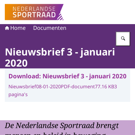
Naar de homepage van Nederlandse Sportraad
Home
Documenten
Vu
Nieuwsbrief 3 - januari
2020
Download:
Nieuwsbrief 3 - januari 2020
Nieuwsbrief
08-01-2020
PDF-document
77.16 KB
3
pagina's
De Nederlandse Sportraad brengt