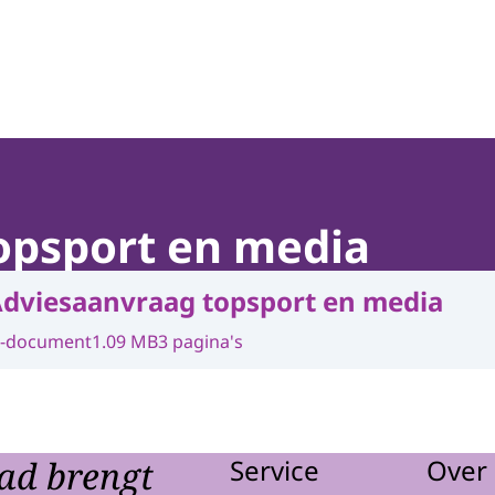
opsport en media
dviesaanvraag topsport en media
-document
1.09 MB
3 pagina's
ad brengt
Service
Over 