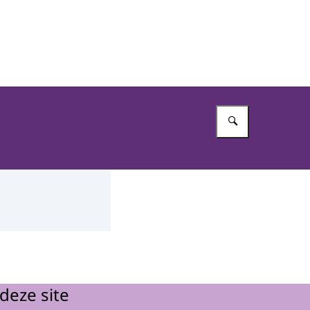
Vul in wat 
deze site