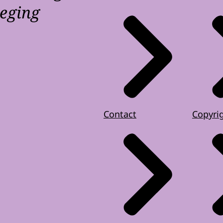
weging
Contact
Copyri