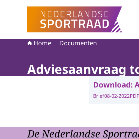
Naar de homepage van Nederlandse Sportraad
Home
Documenten
Adviesaanvraag t
Download:
A
Brief
08-02-2022
PDF
De Nederlandse Sportra