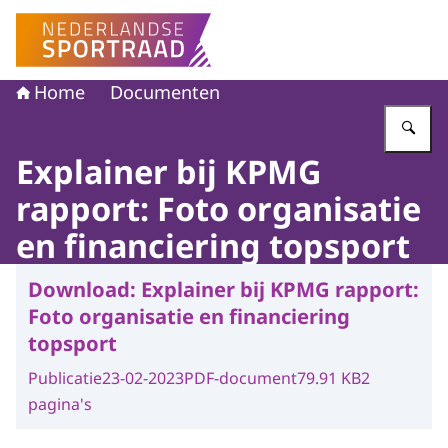
Naar de homepage van Nederlandse Sportraad
Home
Documenten
Vu
Explainer bij KPMG
rapport: Foto organisatie
en financiering topsport
Download:
Explainer bij KPMG rapport:
Foto organisatie en financiering
topsport
Publicatie
23-02-2023
PDF-document
79.91 KB
2
pagina's