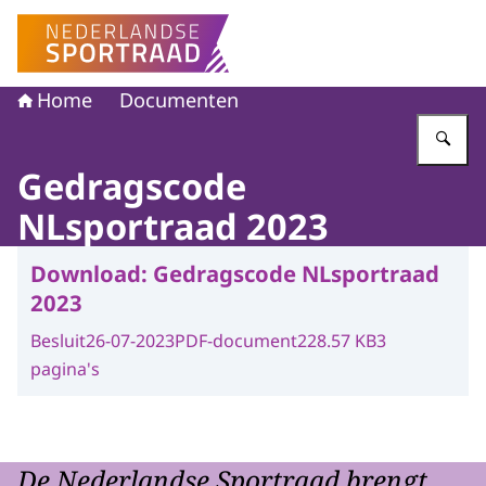
Naar de homepage van Nederlandse Sportraad
Home
Documenten
Vu
Gedragscode
NLsportraad 2023
Download:
Gedragscode NLsportraad
2023
Besluit
26-07-2023
PDF-document
228.57 KB
3
pagina's
De Nederlandse Sportraad brengt