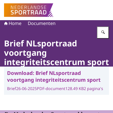
Naar de homepage van Nederlandse Sportraad
Home
Documenten
Vu
Brief NLsportraad
voortgang
integriteitscentrum sport
Download:
Brief NLsportraad
voortgang integriteitscentrum sport
Brief
26-06-2025
PDF-document
128.49 KB
2 pagina's