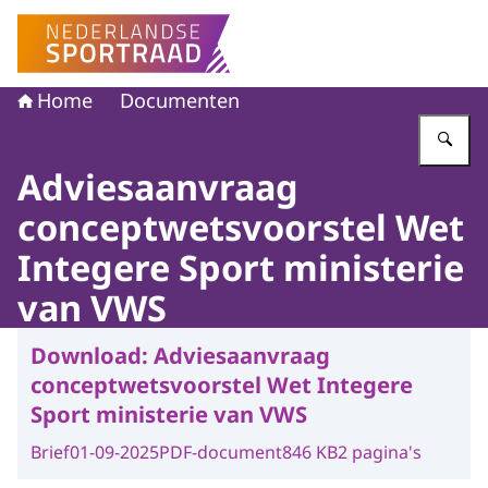
Naar de homepage van Nederlandse Sportraad
Home
Documenten
Vu
Adviesaanvraag
conceptwetsvoorstel Wet
Integere Sport ministerie
van VWS
Download:
Adviesaanvraag
conceptwetsvoorstel Wet Integere
Sport ministerie van VWS
Brief
01-09-2025
PDF-document
846 KB
2 pagina's