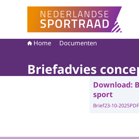
Naar de homepage van Nederlandse Sportraad
Home
Documenten
Briefadvies conce
Download:
B
sport
Brief
23-10-2025
PDF