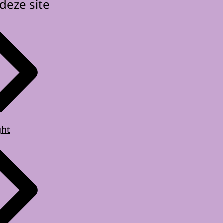
deze site
ght