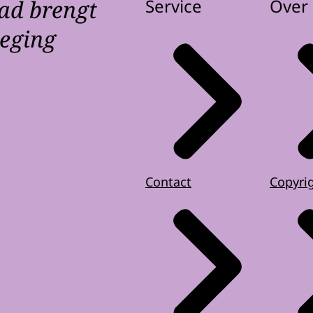
ad brengt
Service
Over 
weging
Contact
Copyri