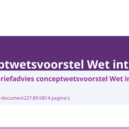
ptwetsvoorstel Wet int
riefadvies conceptwetsvoorstel Wet i
-document
227.89 KB
14 pagina's