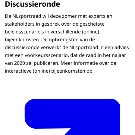
Discussieronde
markt:
De NLsportraad wil deze zomer met experts en
2. Sport als panacee.
stakeholders in gesprek over de geschetste
Sport, topsport en bewegen.
beleidsscenario’s in verschillende (online)
bijeenkomsten. De opbrengsten van de
Overheidstaak in vrije tijd, zorg, welzijn,
discussieronde verwerkt de NLsportraad in een advies
onderwijs, kinderopvang.
met een voorkeursscenario, dat de raad in het najaar
Honderd procent overheidsfinanciering.
van 2020 zal publiceren. Meer informatie over de
Sport is doel / Sport is privaat
interactieve (online) bijeenkomsten op
/ Publiek-private
samenwerking:
3. Sport als vrije markt.
Sport en topsport.
Vrije markt.
Honderd procent financiering uit de markt.