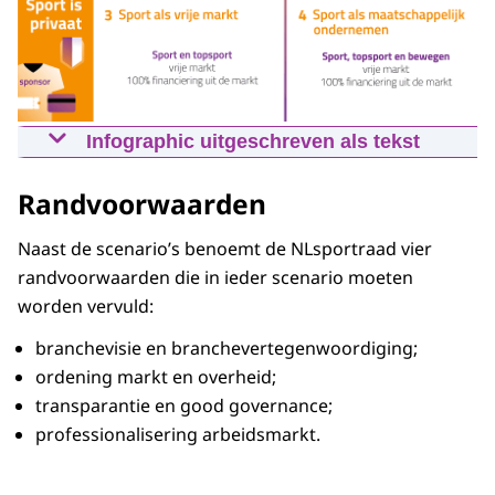
Infographic uitgeschreven als tekst
Sport is doel / Sport is publiek
Randvoorwaarden
/ Publiek-private
samenwerking:
Naast de scenario’s benoemt de NLsportraad vier
randvoorwaarden die in ieder scenario moeten
1. Sport als basisvoorziening.
worden vervuld:
Sport en topsport.
branchevisie en branchevertegenwoordiging;
Overheidstaak in vrije tijd.
ordening markt en overheid;
Honderd procent overheidsfinanciering.
transparantie en good governance;
professionalisering arbeidsmarkt.
Sport is middel / Sport is
publiek / Gereguleerde