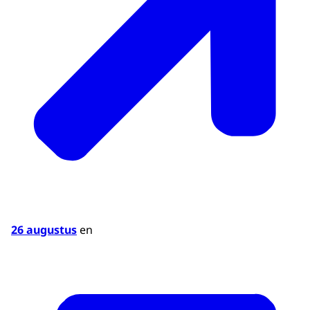
Sport is middel / Sport is
privaat / Gereguleerde
markt:
4. sport als maatschappelijk
ondernemen.
Sport, topsport en bewegen.
Vrije markt.
Honderd procent financiering uit de markt.
26 augustus
en