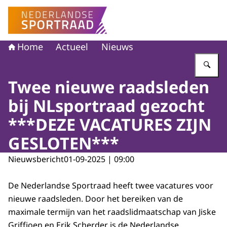
Naar de homepage van Nederlandse Sportraad
Home
Actueel
Nieuws
Vu
Twee nieuwe raadsleden
bij NLsportraad gezocht
***DEZE VACATURES ZIJN
GESLOTEN***
Nieuwsbericht
01-09-2025 | 09:00
De Nederlandse Sportraad heeft twee vacatures voor
nieuwe raadsleden. Door het bereiken van de
maximale termijn van het raadslidmaatschap van Jiske
Griffioen en Erik Scherder is de Nederlandse