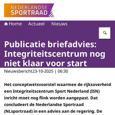
Naar de homepage van Nederlandse Sportraad
Home
Actueel
Nieuws
Vu
Publicatie briefadvies:
Integriteitscentrum nog
niet klaar voor start
Nieuwsbericht
23-10-2025 | 06:30
Het conceptwetsvoorstel waarmee de rijksoverheid
een Integriteitscentrum Sport Nederland (ISN)
inricht moet nog flink worden aangepast. Dat
concludeert de Nederlandse Sportraad
(NLsportraad) in een advies aan de regering. De