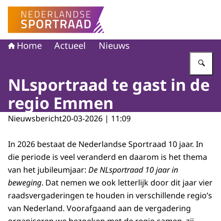
Naar de homepage van Nederlandse Sportraad
Home
Actueel
Nieuws
Vu
NLsportraad te gast in de
regio Emmen
Nieuwsbericht
20-03-2026 | 11:09
In 2026 bestaat de Nederlandse Sportraad 10 jaar. In
die periode is veel veranderd en daarom is het thema
van het jubileumjaar:
De NLsportraad 10 jaar in
beweging
. Dat nemen we ook letterlijk door dit jaar vier
raadsvergaderingen te houden in verschillende regio’s
van Nederland. Voorafgaand aan de vergadering