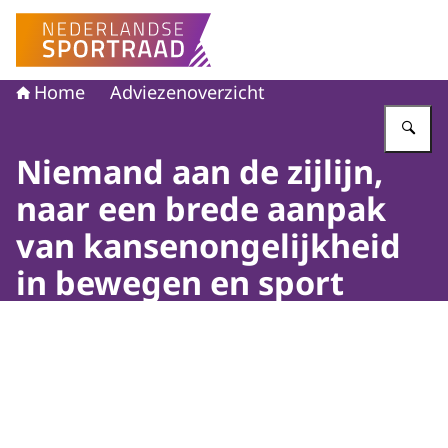
Naar de homepage van Nederlandse Sportraad
Home
Adviezenoverzicht
Vu
Niemand aan de zijlijn,
naar een brede aanpak
van kansenongelijkheid
in bewegen en sport
Beeld: Pixabay