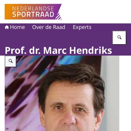
Naar de homepage van Nederlandse Sportraad
Home
Over de Raad
Experts
Vu
Prof. dr. Marc Hendriks
Vergroot afbeelding Profielfoto Marc Hendriks