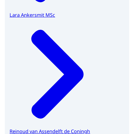
Lara Ankersmit MSc
Reinoud van Assendelft de Coningh