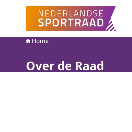
Naar de homepage van Nederlandse Sportraad
Home
Over de Raad
Beeld: © ANP/Koen van Weel