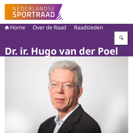
Naar de homepage van Nederlandse Sportraad
Home
Over de Raad
Raadsleden
Vu
Dr. ir. Hugo van der Poel