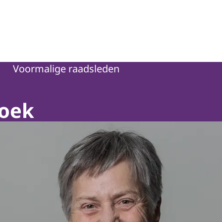
Voormalige raadsleden
Hoek
e van den Hoek