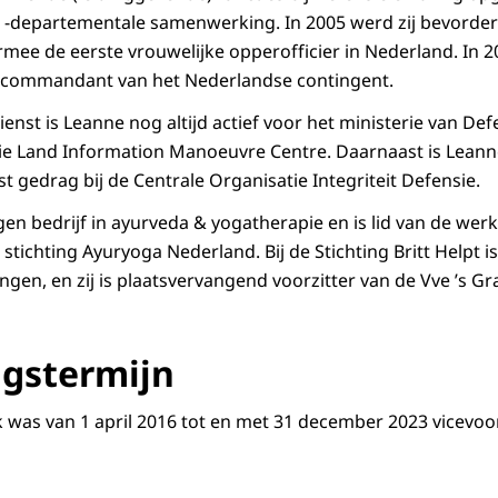
n -departementale samenwerking. In 2005 werd zij bevorder
mee de eerste vrouwelijke opperofficier in Nederland. In 20
s commandant van het Nederlandse contingent.
enst is Leanne nog altijd actief voor het ministerie van Defen
 Land Information Manoeuvre Centre. Daarnaast is Leanne
gedrag bij de Centrale Organisatie Integriteit Defensie.
en bedrijf in ayurveda & yogatherapie en is lid van de wer
tichting Ayuryoga Nederland. Bij de Stichting Britt Helpt is
gen, en zij is plaatsvervangend voorzitter van de Vve ’s G
gstermijn
was van 1 april 2016 tot en met 31 december 2023 vicevoor