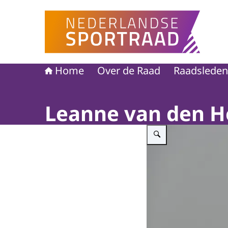
Naar de homepage van Nederlandse Sportraad
Home
Over de Raad
Raadsleden
Leanne van den 
Vergroot afbeelding Leann