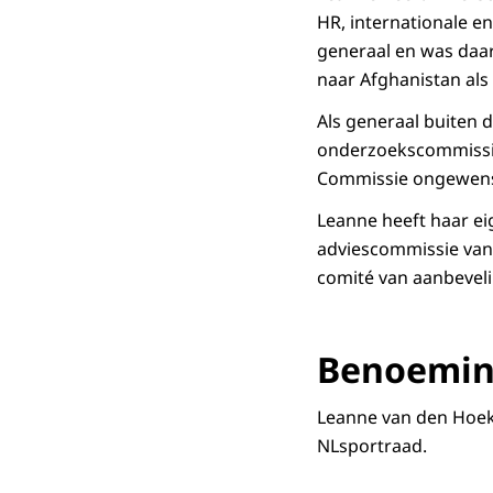
HR, internationale e
generaal en was daar
naar Afghanistan al
Als generaal buiten di
onderzoekscommissie
Commissie ongewenst 
Leanne heeft haar eig
adviescommissie van s
comité van aanbevelin
Benoemin
Leanne van den Hoek 
NLsportraad.