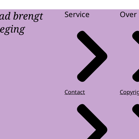
ad brengt
Service
Over 
weging
Contact
Copyri