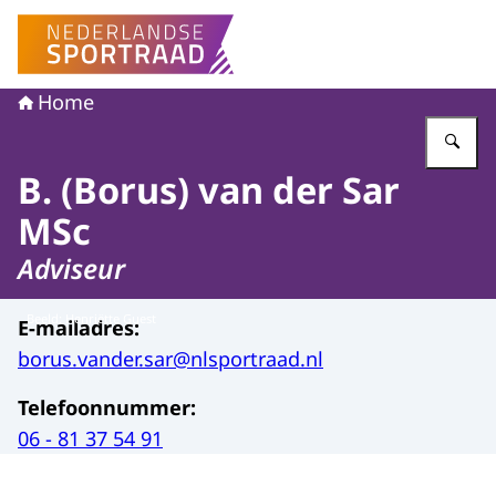
Naar de homepage van Nederlandse Sportraad
Home
Vu
B. (Borus) van der Sar
MSc
Adviseur
Beeld: Henriëtte Guest
E-mailadres
:
borus.vander.sar@nlsportraad.nl
Telefoonnummer
:
06 - 81 37 54 91