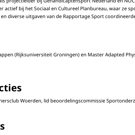
als projectleider bij Gehandicaptensport Nederland en NO
 actief bij het Sociaal en Cultureel Planbureau, waar ze s
 en diverse uitgaven van de Rapportage Sport coordineerd
en (Rijksuniversiteit Groningen) en Master Adapted Physi
cties
unnersclub Woerden, lid beoordelingscommissie Sportonder
s