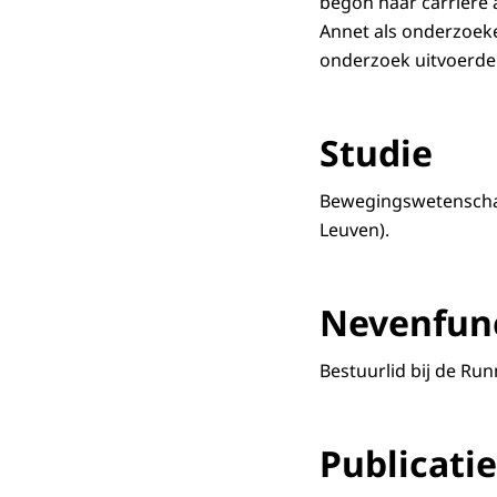
begon haar carriere 
Annet als onderzoeker
onderzoek uitvoerde
Studie
Bewegingswetenschapp
Leuven).
Nevenfun
Bestuurlid bij de R
Publicatie