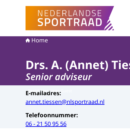
Naar de homepage van Nederlandse Sportraad
Home
Drs. A. (Annet) Ti
Senior adviseur
Beeld: Henriëtte Guest
E-mailadres
:
annet.tiessen@nlsportraad.nl
Telefoonnummer
:
06 - 21 50 95 56