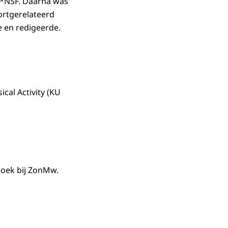
C*NSF. Daarna was
portgerelateerd
e en redigeerde.
cal Activity (KU
zoek bij ZonMw.