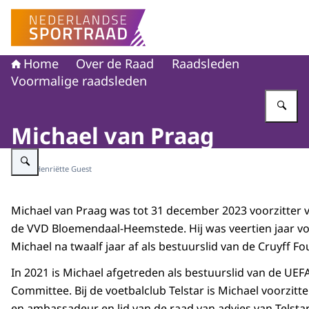
Naar de homepage van Nederlandse Sportraad
Home
Over de Raad
Raadsleden
Voormalige raadsleden
Vu
Michael van Praag
Vergroot afbeelding Michael van Praag
Beeld: Henriëtte Guest
Michael van Praag was tot 31 december 2023 voorzitter va
de VVD Bloemendaal-Heemstede. Hij was veertien jaar voorz
Michael na twaalf jaar af als bestuurslid van de Cruyff F
In 2021 is Michael afgetreden als bestuurslid van de UEFA
Committee. Bij de voetbalclub Telstar is Michael voorzit
en ambassadeur en lid van de raad van advies van Telst