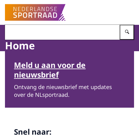
Naar de homepage van Nederlandse Sportraad
Vu
Home
Beeld: © ANP / ANP
Meld u aan voor de
nieuwsbrief
Ontvang de nieuwsbrief met updates
over de NLsportraad.
Snel naar: