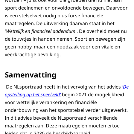
worden – juist ook voor die groepen die nu niet aan
sport deelnemen en onvoldoende bewegen. Daarvoor
is een stelselwet nodig plus forse financiële
maatregelen. De uitwerking daarvan staat in het
'
Wettelijk en financieel addendum
'. De overheid moet nu
de touwtjes in handen nemen. Sport en bewegen zijn
geen hobby, maar een noodzaak voor een vitale en
veerkrachtige bevolking.
Samenvatting
De NLsportraad heeft in het vervolg van het advies
‘De
opstelling op het speelveld’
begin 2021 de mogelijkheid
voor wettelijke verankering en financiële
onderbouwing van het sportstelsel verder uitgewerkt.
In dit advies beveelt de NLsportraad verschillende
maatregelen aan. Deze maatregelen moeten ertoe
leiden dat in 2030 de beschikbaarheid,