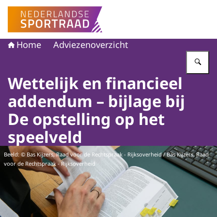
Naar de homepage van Nederlandse Sportraad
Home
Adviezenoverzicht
Vu
Wettelijk en financieel
addendum – bijlage bij
De opstelling op het
speelveld
Beeld: © Bas Kijzers, Raad voor de Rechtspraak - Rijksoverheid / Bas Kijzers, Raad
voor de Rechtspraak - Rijksoverheid